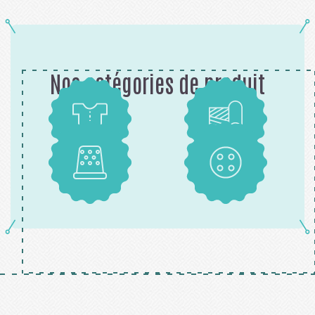
Nos catégories de produit
Patrons
Tissus
Mercerie
Boutons