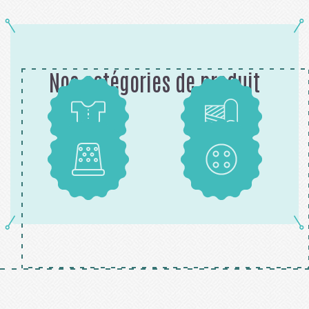
Nos catégories de produit
Patrons
Tissus
Mercerie
Boutons