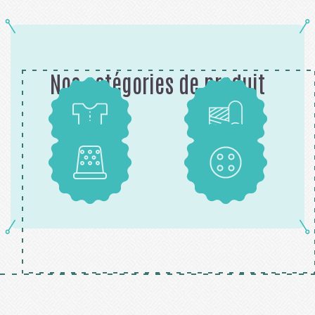
Nos catégories de produit
Patrons
Tissus
Mercerie
Boutons