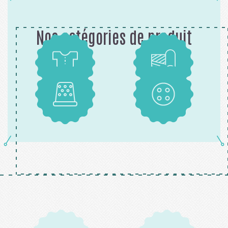
Nos catégories de produit
Patrons
Tissus
Mercerie
Boutons