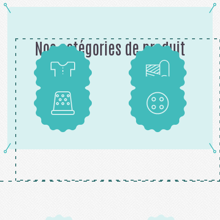
Nos catégories de produit
Patrons
Tissus
Mercerie
Boutons