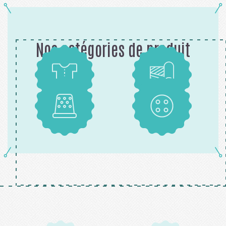
Nos catégories de produit
Patrons
Tissus
Mercerie
Boutons