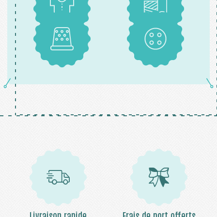
Patrons
Tissus
Mercerie
Boutons
Livraison rapide
Frais de port offerts