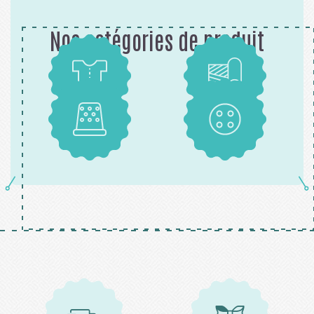
Nos catégories de produit
Patrons
Tissus
Mercerie
Boutons