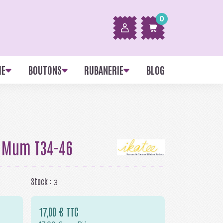
0
IE
BOUTONS
RUBANERIE
BLOG
a Mum T34-46
Stock :
3
17,00 € TTC