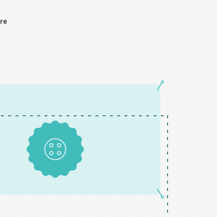
ire
Boutons