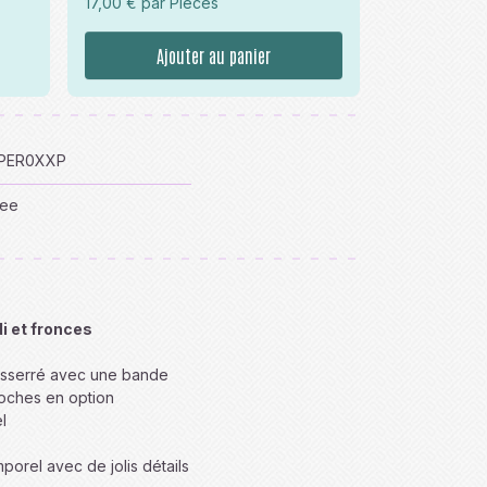
17,00 € par Pièces
Ajouter au panier
KPER0XXP
tee
i et fronces
resserré avec une bande
poches en option
l
porel avec de jolis détails