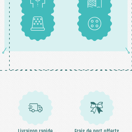
Patrons
Tissus
Mercerie
Boutons
Livraison rapide
Frais de port offerts