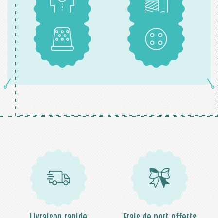
Patrons
Tissus
Mercerie
Boutons
Livraison rapide
Frais de port offerts