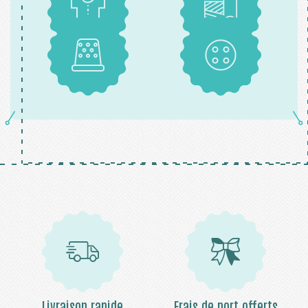
Patrons
Tissus
Mercerie
Boutons
Livraison rapide
Frais de port offerts