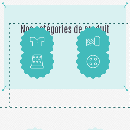
Nos catégories de produit
Patrons
Tissus
Mercerie
Boutons