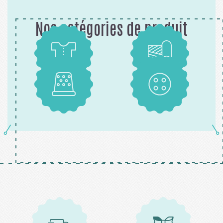
Nos catégories de produit
Patrons
Tissus
Mercerie
Boutons