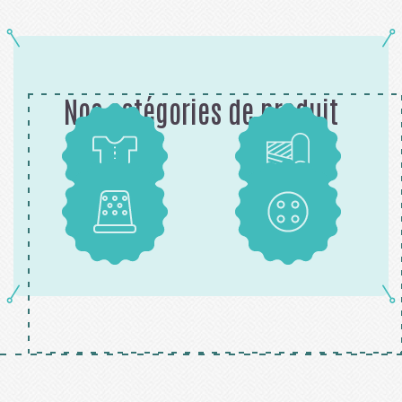
Nos catégories de produit
Patrons
Tissus
Mercerie
Boutons