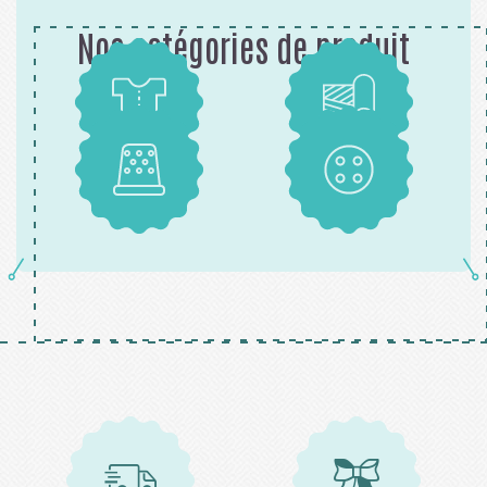
Nos catégories de produit
Patrons
Tissus
Mercerie
Boutons