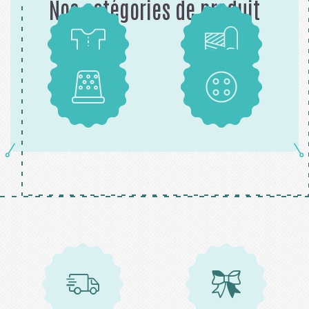
Nos catégories de produit
Patrons
Tissus
Mercerie
Boutons