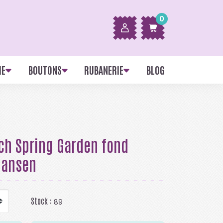
0
IE
BOUTONS
RUBANERIE
BLOG
tch Spring Garden fond
Hansen
Stock :
89