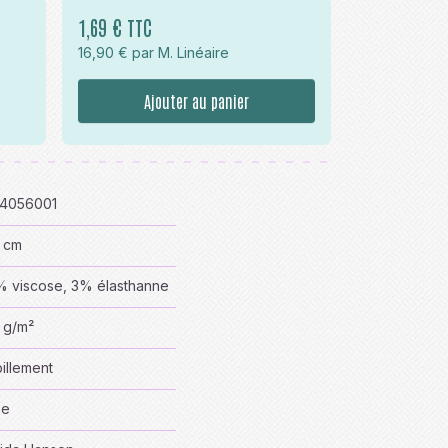
1,69 € TTC
16,90 € par M. Linéaire
Ajouter au panier
I4056001
 cm
 viscose, 3% élasthanne
 g/m²
illement
se