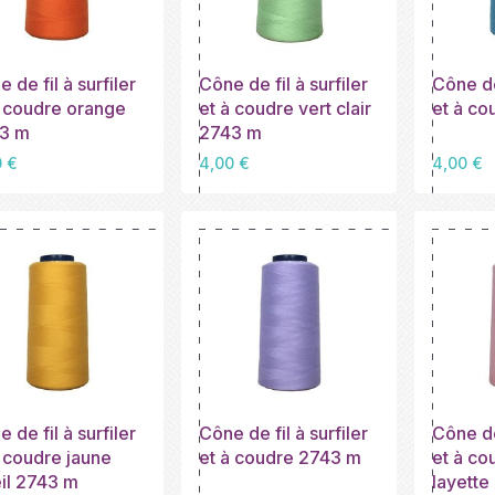
 de fil à surfiler
Cône de fil à surfiler
Cône de 
à coudre orange
et à coudre vert clair
et à co
3 m
2743 m
Prix
Prix
0 €
4,00 €
4,00 €
 de fil à surfiler
Cône de fil à surfiler
Cône de 
à coudre jaune
et à coudre 2743 m
et à co
eil 2743 m
layette