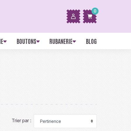
0
IE
BOUTONS
RUBANERIE
BLOG
Trier par :