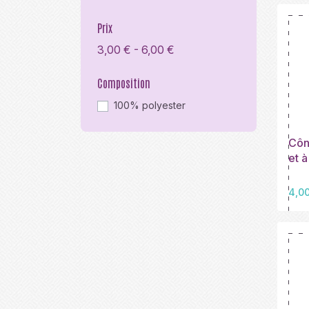
Prix
3,00 € - 6,00 €
Composition
100% polyester
Cône
et 
Prix
4,0