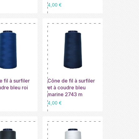
Prix
4,00 €
fil à surfiler
Cône de fil à surfiler
udre bleu roi
et à coudre bleu
marine 2743 m
Prix
4,00 €