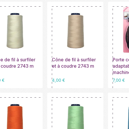
 de fil à surfiler
Cône de fil à surfiler
Porte 
à coudre 2743 m
et à coudre 2743 m
adaptab
machine
Prix
Prix
0 €
4,00 €
7,00 €