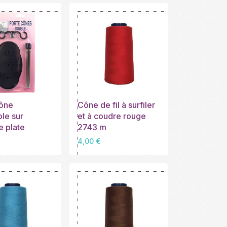
cône
Cône de fil à surfiler
le sur
et à coudre rouge
 plate
2743 m
Prix
4,00 €