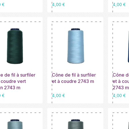
Prix
Prix
0 €
4,00 €
4,00 €
 de fil à surfiler
Cône de fil à surfiler
Cône de 
 coudre vert
et à coudre 2743 m
et à co
in 2743 m
2743 m
Prix
Prix
0 €
4,00 €
4,00 €