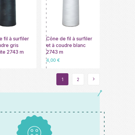
fil à surfiler
Cône de fil à surfiler
udre gris
et à coudre blanc
ite 2743 m
2743 m
Prix
4,00 €
1
2
Suivant