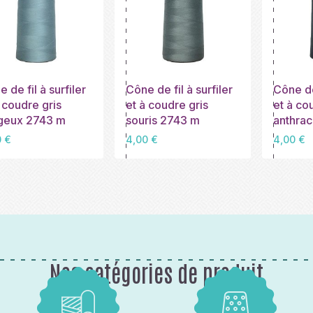
 de fil à surfiler
Cône de fil à surfiler
Cône de 
 coudre gris
et à coudre gris
et à co
geux 2743 m
souris 2743 m
anthrac
Prix
Prix
0 €
4,00 €
4,00 €
Nos catégories de produit