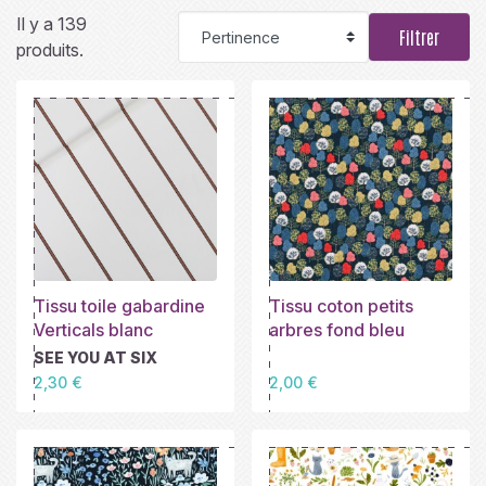
Il y a 139
Filtrer
produits.
Tissu toile gabardine
Tissu coton petits
Verticals blanc
arbres fond bleu
SEE YOU AT SIX
Prix
Prix
2,30 €
2,00 €