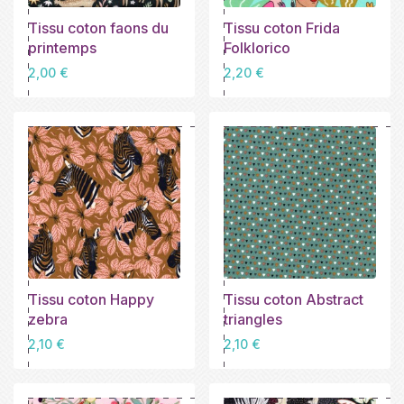
Tissu coton faons du
Tissu coton Frida
printemps
Folklorico
Prix
Prix
2,00 €
2,20 €
Tissu coton Happy
Tissu coton Abstract
zebra
triangles
Prix
Prix
2,10 €
2,10 €