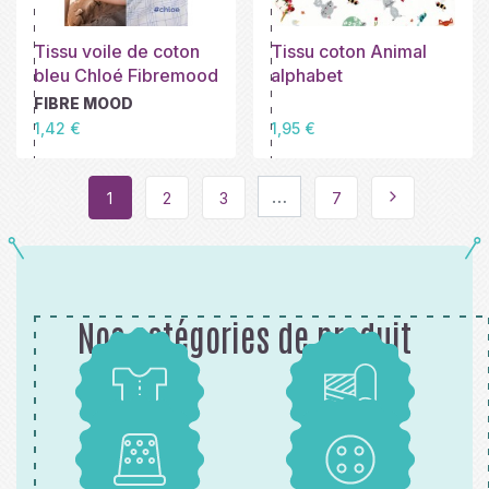
Tissu voile de coton
Tissu coton Animal
bleu Chloé Fibremood
alphabet
FIBRE MOOD
Prix
Prix
1,42 €
1,95 €
…
1
2
3
7
Suivant
Nos catégories de produit
Patrons
Tissus
Mercerie
Boutons