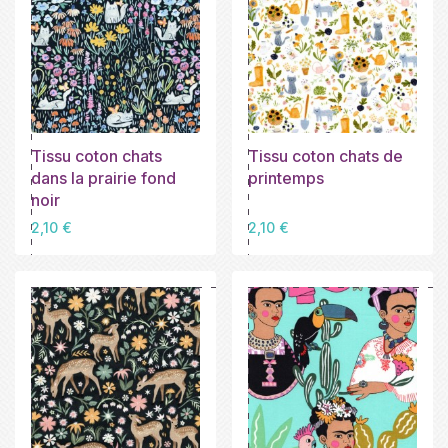
Tissu coton chats
Tissu coton chats de
dans la prairie fond
printemps
noir
Prix
Prix
2,10 €
2,10 €