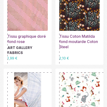
Tissu graphique doré
Tissu Coton Matilda
fond rose
fond moutarde Coton
Steel
ART GALLERY
FABRICS
Prix
Prix
1,99 €
2,10 €