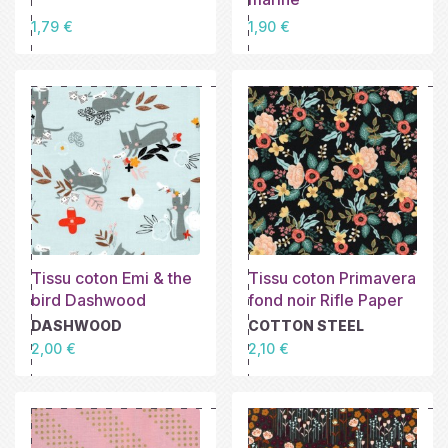
Prix
Prix
1,79 €
1,90 €
Tissu coton Emi & the
Tissu coton Primavera
bird Dashwood
fond noir Rifle Paper
DASHWOOD
COTTON STEEL
Prix
Prix
2,00 €
2,10 €