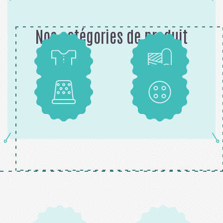
Nos catégories de produit
Patrons
Tissus
Mercerie
Boutons