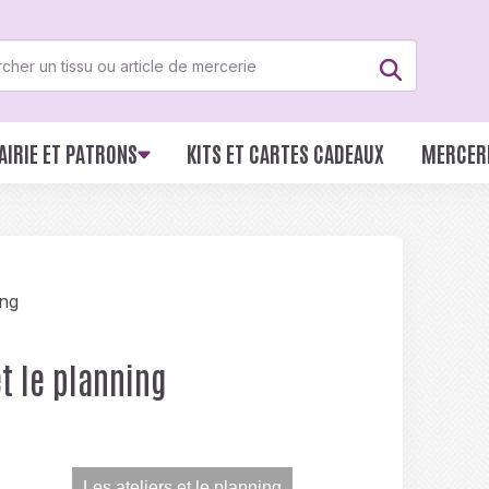
AIRIE ET PATRONS
KITS ET CARTES CADEAUX
MERCER
ing
et le planning
Les ateliers et le planning