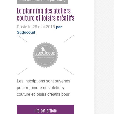
Le planning des ateliers
couture et loisirs créatifs
pour cet été
Posté le 28 mai 2016
par
Sudocoud
Les inscriptions sont ouvertes
pour rejoindre nos ateliers
couture et loisirs créatifs pour
cet été. De quoi réveillez les
petites...
lire cet article