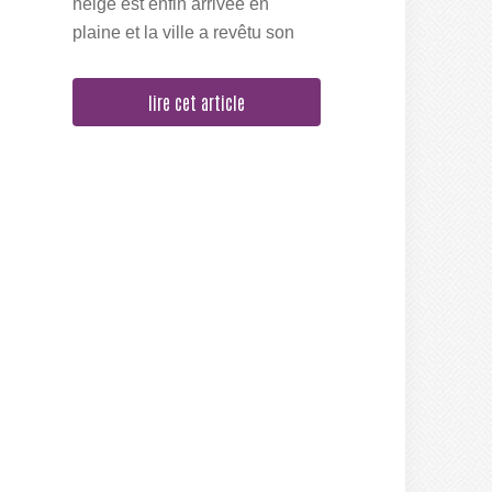
neige est enfin arrivée en
plaine et la ville a revêtu son
manteau d'hiver, du coup nous
sommes un...
lire cet article